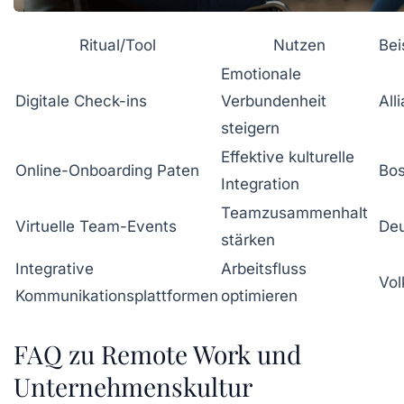
Ritual/Tool
Nutzen
Bei
Emotionale
Digitale Check-ins
Verbundenheit
All
steigern
Effektive kulturelle
Online-Onboarding Paten
Bo
Integration
Teamzusammenhalt
Virtuelle Team-Events
De
stärken
Integrative
Arbeitsfluss
Vo
Kommunikationsplattformen
optimieren
FAQ zu Remote Work und
Unternehmenskultur