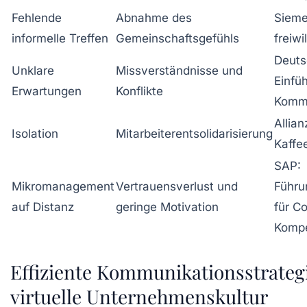
Fehlende
Abnahme des
Sieme
informelle Treffen
Gemeinschaftsgefühls
freiw
Deuts
Unklare
Missverständnisse und
Einfüh
Erwartungen
Konflikte
Kommu
Allian
Isolation
Mitarbeiterentsolidarisierung
Kaffe
SAP:
Mikromanagement
Vertrauensverlust und
Führu
auf Distanz
geringe Motivation
für C
Komp
Effiziente Kommunikationsstrategi
virtuelle Unternehmenskultur