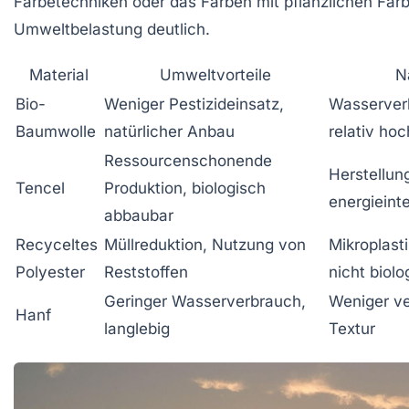
Färbetechniken oder das Färben mit pflanzlichen Farbs
Umweltbelastung deutlich.
Material
Umweltvorteile
N
Bio-
Weniger Pestizideinsatz,
Wasserverb
Baumwolle
natürlicher Anbau
relativ hoc
Ressourcenschonende
Herstellun
Tencel
Produktion, biologisch
energieint
abbaubar
Recyceltes
Müllreduktion, Nutzung von
Mikroplasti
Polyester
Reststoffen
nicht biol
Geringer Wasserverbrauch,
Weniger ver
Hanf
langlebig
Textur