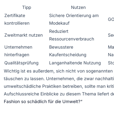
Tipp
Nutzen
Zertifikate
Sichere Orientierung am
GO
kontrollieren
Modekauf
Reduziert
Zweitmarkt nutzen
Se
Ressourcenverbrauch
Unternehmen
Bewusstere
Ma
hinterfragen
Kaufentscheidung
Na
Qualitätsprüfung
Langanhaltende Nutzung
Sto
Wichtig ist es außerdem, sich nicht von sogenannt
täuschen zu lassen. Unternehmen, die zwar nachhalt
umweltschädliche Praktiken betreiben, sollte man kriti
Aufschlussreiche Einblicke zu diesem Thema liefert de
Fashion so schädlich für die Umwelt?“