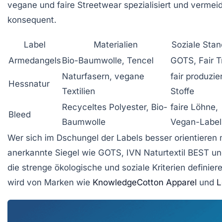
vegane und faire Streetwear spezialisiert und vermeid
konsequent.
Label
Materialien
Soziale Stan
Armedangels
Bio-Baumwolle, Tencel
GOTS, Fair T
Naturfasern, vegane
fair produzie
Hessnatur
Textilien
Stoffe
Recyceltes Polyester, Bio-
faire Löhne,
Bleed
Baumwolle
Vegan-Label
Wer sich im Dschungel der Labels besser orientieren m
anerkannte Siegel wie
GOTS
,
IVN Naturtextil BEST
un
die strenge ökologische und soziale Kriterien defini
wird von Marken wie
KnowledgeCotton Apparel
und
L