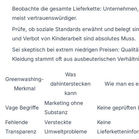
Beobachte die gesamte Lieferkette:
Unternehmen, 
meist vertrauenswürdiger.
Prüfe, ob soziale Standards erwähnt und belegt sin
und Verbot von Kinderarbeit sind absolutes Muss.
Sei skeptisch bei extrem niedrigen Preisen:
Qualitä
Kleidung stammt oft aus ausbeuterischen Verhältn
Was
Greenwashing-
dahinterstecken
Wie man es e
Merkmal
kann
Marketing ohne
Vage Begriffe
Keine geprüften 
Substanz
Fehlende
Versteckte
Keine
Transparenz
Umweltprobleme
Lieferketteninfo