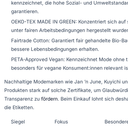
kennzeichnet, die hohe Sozial- und Umweltstandar
garantieren.
OEKO-TEX MADE IN GREEN:
Konzentriert sich auf 
unter fairen Arbeitsbedingungen hergestellt wurde
Fairtrade Cotton:
Garantiert fair gehandelte Bio-
bessere Lebensbedingungen erhalten.
PETA-Approved Vegan:
Kennzeichnet Mode ohne ti
besonders für vegane Konsument:innen relevant is
Nachhaltige Modemarken wie
Jan ’n June
,
Kuyichi
u
Produkten stark auf solche Zertifikate, um Glaubwürd
Transparenz zu
fördern
. Beim Einkauf lohnt sich desha
die Etiketten.
Siegel
Fokus
Besonder