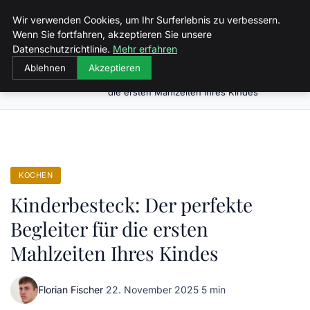
Sizilien Fewo
Wir verwenden Cookies, um Ihr Surferlebnis zu verbessern.
Wenn Sie fortfahren, akzeptieren Sie unsere
Datenschutzrichtlinie.
Mehr erfahren
Ablehnen
Akzeptieren
Kinderbesteck: Der perfekte Begleiter für
Startseite
Kochen
die ersten Mahlzeiten Ihres Kindes
KOCHEN
Kinderbesteck: Der perfekte
Begleiter für die ersten
Mahlzeiten Ihres Kindes
Florian Fischer
·
22. November 2025
·
5 min