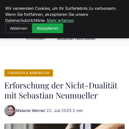
Sizilien Fewo
Wir verwenden Cookies, um Ihr Surferlebnis zu verbessern.
Wenn Sie fortfahren, akzeptieren Sie unsere
Datenschutzrichtlinie.
Mehr erfahren
Ablehnen
Akzeptieren
Finanzen &
Erforschung der Nicht-Dualität mit
Startseite
Immobilien
Sebastian Neumueller
FINANZEN & IMMOBILIEN
Erforschung der Nicht-Dualität
mit Sebastian Neumueller
Melanie Werner
·
22. Juli 2025
·
2 min